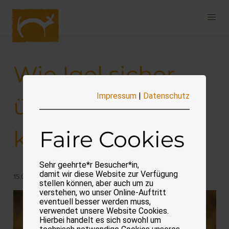
Navigation
überspringen
Wie Igel sicher
Impressum
|
Datenschutz
über die Straße
kommen
Faire Cookies
Sehr geehrte*r Besucher*in,
damit wir diese Website zur Verfügung
15.04.2026
stellen können, aber auch um zu
verstehen, wo unser Online-Auftritt
eventuell besser werden muss,
verwendet unsere Website Cookies.
Hierbei handelt es sich sowohl um