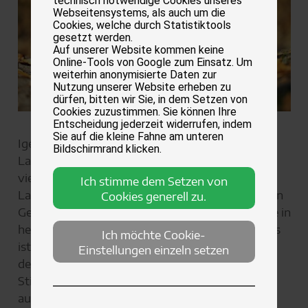
technisch notwendige Cookies unseres
Webseitensystems, als auch um die
Cookies, welche durch Statistiktools
gesetzt werden.
Auf unserer Website kommen keine
Online-Tools von Google zum Einsatz. Um
weiterhin anonymisierte Daten zur
Nutzung unserer Website erheben zu
dürfen, bitten wir Sie, in dem Setzen von
Cookies zuzustimmen. Sie können Ihre
Entscheidung jederzeit widerrufen, indem
Sie auf die kleine Fahne am unteren
Igel leben gefährlich. Durch die moderne
Bildschirmrand klicken.
Landwirtschaft ist nicht nur ihr Lebensraum
vielerorts zerstört, die eingesetzten
Ich stimme dem Setzen von
Landmaschinen werden auch häufig zur tödlichen
Cookies generell zu.
Gefahr - genau wie Mähroboter und Drahtzäune in
heimischen Gärten. Gefahrenquelle Nummer Eins
Ich möchte Cookie-
ist jedoch - wie für viele andere Wildtiere auch -
Einstellungen einzeln setzen
der Straßenverkehr. Die Deutsche Wildtier
Stiftung geht von rund einer halben Million Igel
aus, die jedes Jahr durch Autos getötet werden.