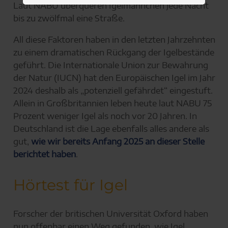
Laut NABU überqueren Igelmännchen jede Nacht
bis zu zwölfmal eine Straße.
All diese Faktoren haben in den letzten Jahrzehnten
zu einem dramatischen Rückgang der Igelbestände
geführt. Die Internationale Union zur Bewahrung
der Natur (IUCN) hat den Europäischen Igel im Jahr
2024 deshalb als „potenziell gefährdet“ eingestuft.
Allein in Großbritannien leben heute laut NABU 75
Prozent weniger Igel als noch vor 20 Jahren. In
Deutschland ist die Lage ebenfalls alles andere als
gut,
wie wir bereits Anfang 2025 an dieser Stelle
berichtet haben
.
Hörtest für Igel
Forscher der britischen Universität Oxford haben
nun offenbar einen Weg gefunden, wie Igel