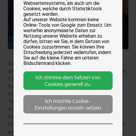
Webseitensystems, als auch um die
Cookies, welche durch Statistiktools
gesetzt werden.
Auf unserer Website kommen keine
Online-Tools von Google zum Einsatz. Um
weiterhin anonymisierte Daten zur
Nutzung unserer Website erheben zu
dürfen, bitten wir Sie, in dem Setzen von
Cookies zuzustimmen. Sie können Ihre
Entscheidung jederzeit widerrufen, indem
Sie auf die kleine Fahne am unteren
Das „Canine kognitive Dysfunktionssyndrom“
Bildschirmrand klicken.
ähnelt der Alzheimer-Erkrankung beim Menschen.
Ich stimme dem Setzen von
Es handelt sich dabei um eine stetig
Cookies generell zu.
fortschreitende Hirnerkrankung bei älteren
Hunden, deren Symptome laut der Stiftung
Ich möchte Cookie-
Tierärztliche Hochschule Hannover (TiHo) über
Einstellungen einzeln setzen
normale altersbedingte Veränderungen
hinausgehen. Der Leiter der Stiftung, Professor
Holger Volk, PhD, war einer von zwölf Fachleuten
eines Expertengremiums, das gemeinsam die