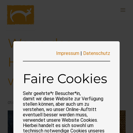
Navigation
überspringen
Wenn das
Impressum
|
Datenschutz
Haustier dement
Faire Cookies
wird
Sehr geehrte*r Besucher*in,
damit wir diese Website zur Verfügung
01.02.2026
stellen können, aber auch um zu
verstehen, wo unser Online-Auftritt
eventuell besser werden muss,
verwendet unsere Website Cookies.
Hierbei handelt es sich sowohl um
technisch notwendige Cookies unseres