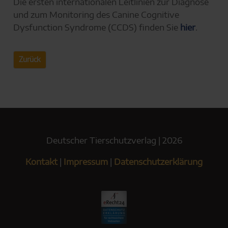
Die ersten internationalen Leitlinien zur Diagnose
und zum Monitoring des Canine Cognitive
Dysfunction Syndrome (CCDS) finden Sie
hier
.
Zurück
Deutscher Tierschutzverlag | 2026
Kontakt
|
Impressum
|
Datenschutzerklärung