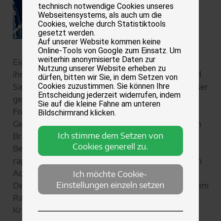
technisch notwendige Cookies unseres
Webseitensystems, als auch um die
Cookies, welche durch Statistiktools
gesetzt werden.
Auf unserer Website kommen keine
Online-Tools von Google zum Einsatz. Um
weiterhin anonymisierte Daten zur
Eigentlich sind Lachse Wanderer, die im Laufe
Nutzung unserer Website erheben zu
ihres Lebens hunderte Kilometer durch Süß- und
dürfen, bitten wir Sie, in dem Setzen von
Salzwasser zurücklegen. Sie werden im Süßwasser
Cookies zuzustimmen. Sie können Ihre
Entscheidung jederzeit widerrufen, indem
geboren, ziehen weiter ins Meer und zur
Sie auf die kleine Fahne am unteren
Fortpflanzung wieder zurück zu ihrer
Bildschirmrand klicken.
Geburtsstätte. Heutzutage lebt aber nur noch ein
Ich stimme dem Setzen von
Bruchteil aller Lachse frei in der Natur, da der
Cookies generell zu.
Bestand durch Überfischung und Klimawandel
rapide gesunken ist. Die meisten Lachse fristen in
Aquakulturen ihr Dasein, wo sie, wie u.a. der
Ich möchte Cookie-
Einstellungen einzeln setzen
Deutsche Tierschutzbund e.V. berichtet, auf engem
Raum eingepfercht und Parasiten, Stress sowie
Krankheiten ausgesetzt sind. Die Jungfische