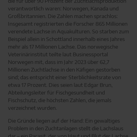
die für über 90 Prozent der Zuchtlachsproduktion
verantwortlich waren: Norwegen, Kanada und
Großbritannien. Die Zahlen machen sprachlos:
Insgesamt registrierten die Forscher 865 Millionen
verendete Lachse in Aquakulturen. So starben zum
Beispiel allein in Schottland innerhalb eines Jahres
mehr als 17 Millionen Lachse. Das norwegische
Veterinärinstitut teilte laut Businessportal
Norwegen mit, dass im Jahr 2023 über 62,7
Millionen Zuchtlachse in den Käfigen gestorben
sind; das entspricht einer Sterblichkeitsrate von
etwa 17 Prozent. Dies seien laut Edgar Brun,
Abteilungsleiter für Fischgesundheit und
Fischschutz, die höchsten Zahlen, die jemals
verzeichnet wurden.
Die Gründe liegen auf der Hand: Ein gewaltiges
Problem in den Zuchtanlagen stellt die Lachslaus
dar – ein Parasit, der von Haut und Blut der Lachse