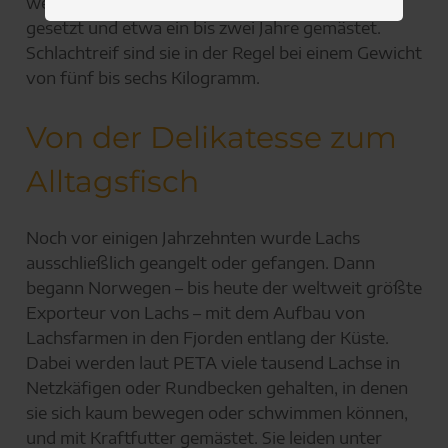
werden nach einigen Monaten in die Netzbecken
gesetzt und etwa ein bis zwei Jahre gemästet.
Schlachtreif sind sie in der Regel bei einem Gewicht
von fünf bis sechs Kilogramm.
Von der Delikatesse zum
Alltagsfisch
Noch vor einigen Jahrzehnten wurde Lachs
ausschließlich geangelt oder gefangen. Dann
begann Norwegen – bis heute der weltweit größte
Exporteur von Lachs – mit dem Aufbau von
Lachsfarmen in den Fjorden entlang der Küste.
Dabei werden laut PETA viele tausend Lachse in
Netzkäfigen oder Rundbecken gehalten, in denen
sie sich kaum bewegen oder schwimmen können,
und mit Kraftfutter gemästet. Sie leiden unter