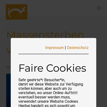
Navigation
überspringen
Massensterben
von Zuchtlachsen
Impressum
|
Datenschutz
Faire Cookies
15.08.2024
Sehr geehrte*r Besucher*in,
damit wir diese Website zur Verfügung
stellen können, aber auch um zu
verstehen, wo unser Online-Auftritt
eventuell besser werden muss,
verwendet unsere Website Cookies.
Hierbei handelt es sich sowohl um