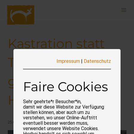
Navigation
überspringen
Kastration statt
Tötung! Demo
Impressum
|
Datenschutz
gegen
Faire Cookies
Hundetötungen
Sehr geehrte*r Besucher*in,
damit wir diese Website zur Verfügung
stellen können, aber auch um zu
verstehen, wo unser Online-Auftritt
25.02.2026
eventuell besser werden muss,
verwendet unsere Website Cookies.
Hierbei handelt es sich sowohl um