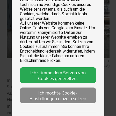
technisch notwendige Cookies unseres
Webseitensystems, als auch um die
Cookies, welche durch Statistiktools
gesetzt werden.
Auf unserer Website kommen keine
Online-Tools von Google zum Einsatz. Um
weiterhin anonymisierte Daten zur
Nutzung unserer Website erheben zu
dürfen, bitten wir Sie, in dem Setzen von
Cookies zuzustimmen. Sie können Ihre
Entscheidung jederzeit widerrufen, indem
Sie auf die kleine Fahne am unteren
Bildschirmrand klicken.
Rumänische Straßenhunde in der Smeura (Copyright: Deutscher
Tierschutzbund e.V.)
Ich stimme dem Setzen von
Cookies generell zu.
In den letzten Wochen hat die Tötung von
Straßenhunden in Rumänien große
Ich möchte Cookie-
Aufmerksamkeit in den sozialen Medien erlangt.
Einstellungen einzeln setzen
Hintergrund war eine öffentlichkeitswirksame
Initiative von Content Creator Nathan Goldblat;
eine TV-Dokumentation soll folgen. Doch die