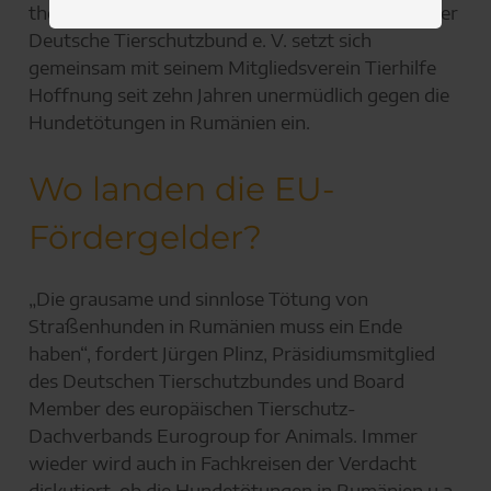
thematisierte Problematik ist keineswegs neu: Der
Deutsche Tierschutzbund e. V. setzt sich
gemeinsam mit seinem Mitgliedsverein Tierhilfe
Hoffnung seit zehn Jahren unermüdlich gegen die
Hundetötungen in Rumänien ein.
Wo landen die EU-
Fördergelder?
„Die grausame und sinnlose Tötung von
Straßenhunden in Rumänien muss ein Ende
haben“, fordert Jürgen Plinz, Präsidiumsmitglied
des Deutschen Tierschutzbundes und Board
Member des europäischen Tierschutz-
Dachverbands Eurogroup for Animals. Immer
wieder wird auch in Fachkreisen der Verdacht
diskutiert, ob die Hundetötungen in Rumänien u.a.