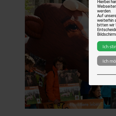
Hierbei h
Webseiten
werden.
Auf unser
weiterhin 
bitten wir
Entscheidu
Bildschirm
Ich st
Ich mö