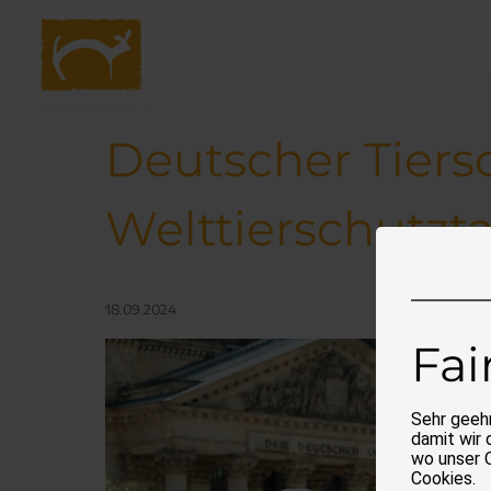
Navigation
überspringen
Deutscher Tiers
Welttierschutzt
18.09.2024
Fai
Sehr geehr
damit wir 
wo unser 
Cookies.