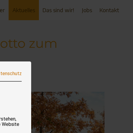
er
Aktuelles
Das sind wir!
Jobs
Kontakt
motto zum
tenschutz
rstehen,
e Website