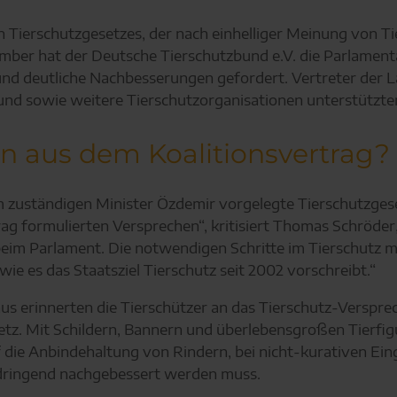
Tierschutzgesetzes, der nach einhelliger Meinung von Tier
ber hat der Deutsche Tierschutzbund e.V. die Parlamenta
t und deutliche Nachbesserungen gefordert. Vertreter der
nd sowie weitere Tierschutzorganisationen unterstützte
n aus dem Koalitionsvertrag?
 zuständigen Minister Özdemir vorgelegte Tierschutzgeset
rtrag formulierten Versprechen“, kritisiert Thomas Schröd
im Parlament. Die notwendigen Schritte im Tierschutz m
e es das Staatsziel Tierschutz seit 2002 vorschreibt.“
s erinnerten die Tierschützer an das Tierschutz-Verspre
tz. Mit Schildern, Bannern und überlebensgroßen Tierfigu
 die Anbindehaltung von Rindern, bei nicht-kurativen Eing
dringend nachgebessert werden muss.