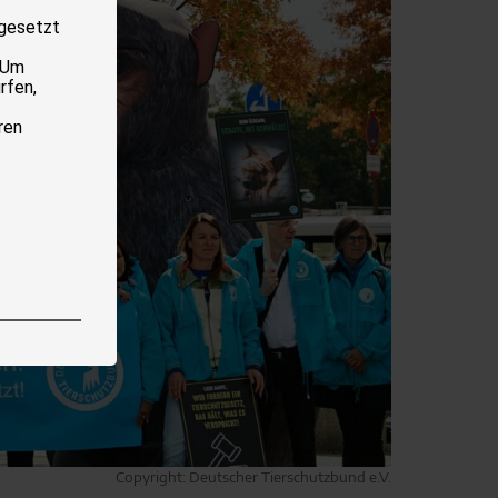
 gesetzt
 Um
rfen,
ren
Copyright: Deutscher Tierschutzbund e.V.