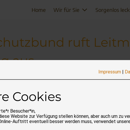
Home
Wir für Sie
Sorgenlos leck
chutzbund ruft Leit
ag aus
Impressum
|
Da
re Cookies
te*r Besucher*in,
diese Website zur Verfügung stellen können, aber auch um zu ve
Online-Auftritt eventuell besser werden muss, verwendet unser