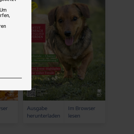
 Um
rfen,
ren
ser
Ausgabe
Im Browser
herunterladen
lesen