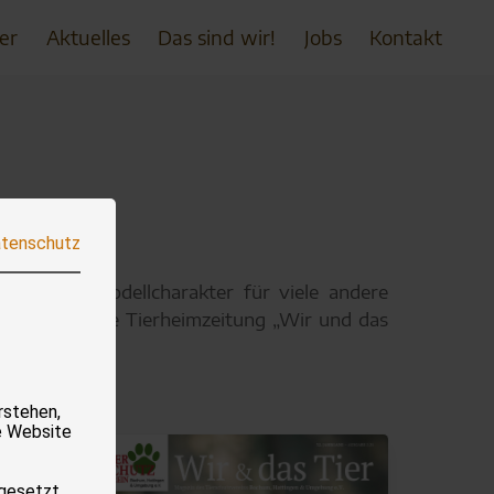
er
Aktuelles
Das sind wir!
Jobs
Kontakt
tenschutz
inerzeit Modellcharakter für viele andere
iß erschienene Tierheimzeitung „Wir und das
ns.
rstehen,
e Website
 gesetzt