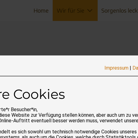
Home
Wir für Sie
Sorgenlos leck
bung e.V.
Impressum
|
Da
nd Umgebung e.V. eröffnete 1988 sein Tierheim, das se
irtschaftlich nicht mehr tragfähige und in schwarz-we
re Cookies
in wichtiger Bestandteil im Medienmix des Tierschutzverei
Hier finden Sie die jüngsten vier Ausgaben.
te*r Besucher*in,
diese Website zur Verfügung stellen können, aber auch um zu ve
Online-Auftritt eventuell besser werden muss, verwendet unser
andelt es sich sowohl um technisch notwendige Cookies unseres
systems, als auch um die Cookies, welche durch Statistiktools