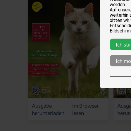
werden.
Auf unser
weiterhin 
bitten wir
Entscheidu
Bildschirm
Ich st
Ich mö
Ausgabe
Im Browser
Ausg
herunterladen
lesen
herun