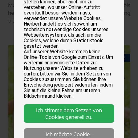
stellen können, aber auch um zu
Magazin war, sondern der Verlagsgründer bis
verstehen, wo unser Online-Auftritt
heute aktiv im Tierschutzverein Verantwortung
eventuell besser werden muss,
verwendet unsere Website Cookies.
trägt.
Hierbei handelt es sich sowohl um
technisch notwendige Cookies unseres
Hier finden Sie die jüngsten vier Ausgaben.
Webseitensystems, als auch um die
Cookies, welche durch Statistiktools
gesetzt werden.
Auf unserer Website kommen keine
Online-Tools von Google zum Einsatz. Um
weiterhin anonymisierte Daten zur
Nutzung unserer Website erheben zu
dürfen, bitten wir Sie, in dem Setzen von
Cookies zuzustimmen. Sie können Ihre
Entscheidung jederzeit widerrufen, indem
Sie auf die kleine Fahne am unteren
Bildschirmrand klicken.
Ich stimme dem Setzen von
Cookies generell zu.
Ich möchte Cookie-