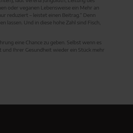
chten), laut Verena Jungbluth, Leitung des
chen oder veganen Lebensweise ein Mehr an
r reduziert – leistet einen Beitrag.“ Denn
n lassen. Und in diese hohe Zahl sind Fisch,
ährung eine Chance zu geben. Selbst wenn es
lt und Ihrer Gesundheit wieder ein Stück mehr