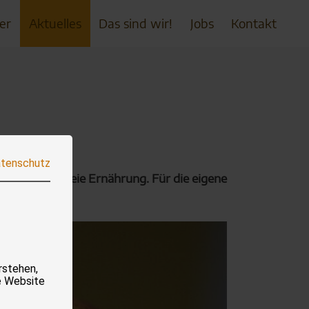
er
Aktuelles
Das sind wir!
Jobs
Kontakt
tenschutz
mit tierleidfreie Ernährung. Für die eigene
rstehen,
e Website