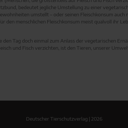
er (Menschen, die größtenteils auf Fleisch und Fisch verzi
bund, bedeutet jegliche Umstellung zu einer vegetaris
gewohnheiten umstellt – oder seinen Fleischkonsum auch nu
für den menschlichen Fleischkonsum meist qualvoll ihr Lebe
Sie den Tag doch einmal zum Anlass der vegetarischen Ern
Fleisch und Fisch verzichten, ist den Tieren, unserer Umwe
Deutscher Tierschutzverlag | 2026