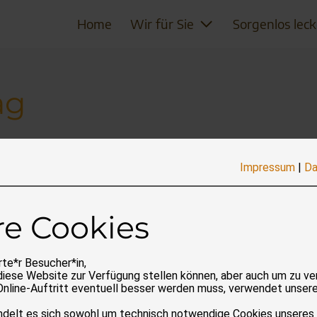
Home
Wir für Sie
Sorgenlos leck
ag
Impressum
|
Da
Mal feiern Menschen heute weltweit die fleischlose und da
t ist jeder Vegetarier ein Gewinn.
re Cookies
te*r Besucher*in,
diese Website zur Verfügung stellen können, aber auch um zu ve
Online-Auftritt eventuell besser werden muss, verwendet unser
andelt es sich sowohl um technisch notwendige Cookies unseres