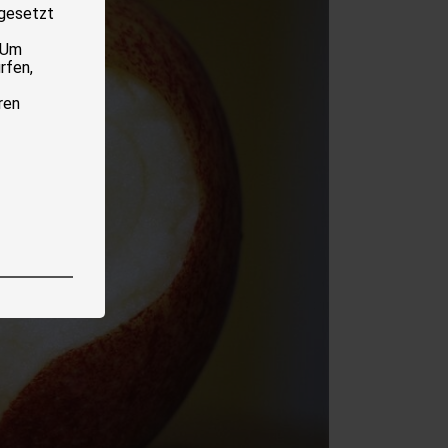
 gesetzt
 Um
rfen,
ren